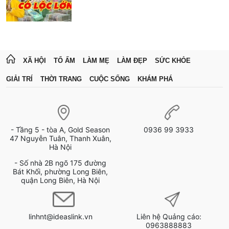
XÃ HỘI
TỔ ẤM
LÀM MẸ
LÀM ĐẸP
SỨC KHỎE
GIẢI TRÍ
THỜI TRANG
CUỘC SỐNG
KHÁM PHÁ
- Tầng 5 - tòa A, Gold Season
0936 99 3933
47 Nguyễn Tuân, Thanh Xuân,
Hà Nội
- Số nhà 2B ngõ 175 đường
Bát Khối, phường Long Biên,
quận Long Biên, Hà Nội
linhnt@ideaslink.vn
Liên hệ Quảng cáo:
0963888883