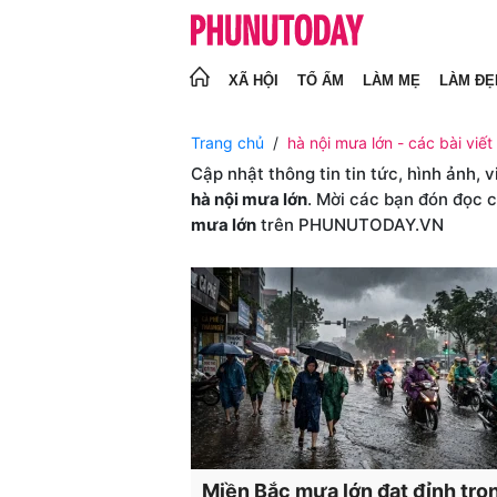
XÃ HỘI
TỔ ẤM
LÀM MẸ
LÀM ĐẸ
Trang chủ
hà nội mưa lớn - các bài viết
Cập nhật thông tin tin tức, hình ảnh, 
hà nội mưa lớn
. Mời các bạn đón đọc c
mưa lớn
trên PHUNUTODAY.VN
Miền Bắc mưa lớn đạt đỉnh tro