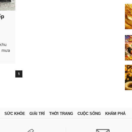
ếp
 khu
, mưa
1
SỨC KHỎE
GIẢI TRÍ
THỜI TRANG
CUỘC SỐNG
KHÁM PHÁ