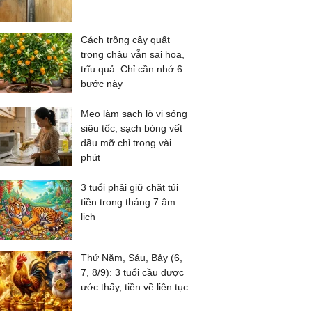
Cách trồng cây quất
trong chậu vẫn sai hoa,
trĩu quả: Chỉ cần nhớ 6
bước này
Mẹo làm sạch lò vi sóng
siêu tốc, sạch bóng vết
dầu mỡ chỉ trong vài
phút
3 tuổi phải giữ chặt túi
tiền trong tháng 7 âm
lịch
Thứ Năm, Sáu, Bảy (6,
7, 8/9): 3 tuổi cầu được
ước thấy, tiền về liên tục