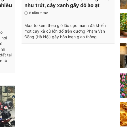
nhiều
như trút, cây xanh gãy đổ ào ạt
8 năm trước
Mưa to kèm theo gió lốc cực mạnh đã khiến
một cây xà cừ lớn đổ trên đường Phạm Văn
ao
Đồng (Hà Nội) gây hỗn loạn giao thông.
 nơi
có
ảnh
đất tại
n từ