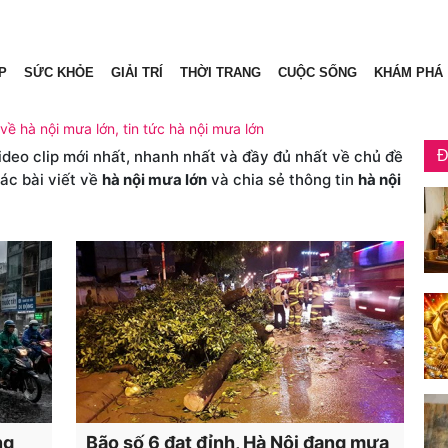
P
SỨC KHỎE
GIẢI TRÍ
THỜI TRANG
CUỘC SỐNG
KHÁM PHÁ
 về hà nội mưa lớn, tin tức hà nội mưa lớn
video clip mới nhất, nhanh nhất và đầy đủ nhất về chủ đề
Đ
ác bài viết về
hà nội mưa lớn
và chia sẻ thông tin
hà nội
ng
Bão số 6 đạt đỉnh, Hà Nội đang mưa