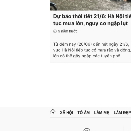
Dự báo thời tiết 21/6: Hà Nội ti
tục mưa lớn, nguy cơ ngập lụt
9 năm trước
Từ đêm nay (20/06) đến hết ngày 21/6,
vực Hà Nội tiếp tục có mưa rào và dông
lớn có thể gây ngập các tuyến phố.
XÃ HỘI
TỔ ẤM
LÀM MẸ
LÀM ĐẸP