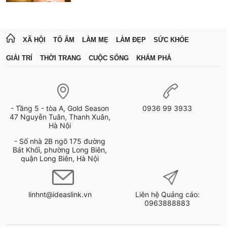
XÃ HỘI
TỔ ẤM
LÀM MẸ
LÀM ĐẸP
SỨC KHỎE
GIẢI TRÍ
THỜI TRANG
CUỘC SỐNG
KHÁM PHÁ
- Tầng 5 - tòa A, Gold Season
0936 99 3933
47 Nguyễn Tuân, Thanh Xuân,
Hà Nội
- Số nhà 2B ngõ 175 đường
Bát Khối, phường Long Biên,
quận Long Biên, Hà Nội
linhnt@ideaslink.vn
Liên hệ Quảng cáo:
0963888883