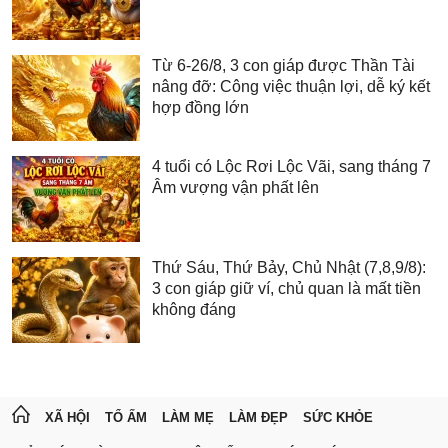
Từ 6-26/8, 3 con giáp được Thần Tài
nâng đỡ: Công việc thuận lợi, dễ ký kết
hợp đồng lớn
4 tuổi có Lộc Rơi Lộc Vãi, sang tháng 7
Âm vượng vận phất lên
Thứ Sáu, Thứ Bảy, Chủ Nhật (7,8,9/8):
3 con giáp giữ ví, chủ quan là mất tiền
không đáng
XÃ HỘI
TỔ ẤM
LÀM MẸ
LÀM ĐẸP
SỨC KHỎE