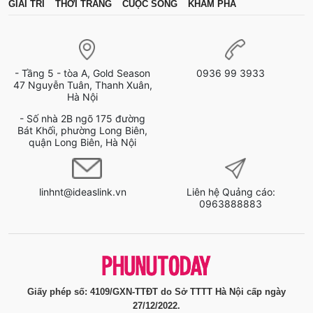
GIẢI TRÍ
THỜI TRANG
CUỘC SỐNG
KHÁM PHÁ
- Tầng 5 - tòa A, Gold Season
0936 99 3933
47 Nguyễn Tuân, Thanh Xuân,
Hà Nội
- Số nhà 2B ngõ 175 đường
Bát Khối, phường Long Biên,
quận Long Biên, Hà Nội
linhnt@ideaslink.vn
Liên hệ Quảng cáo:
0963888883
Giấy phép số: 4109/GXN-TTĐT do Sở TTTT Hà Nội cấp ngày
27/12/2022.