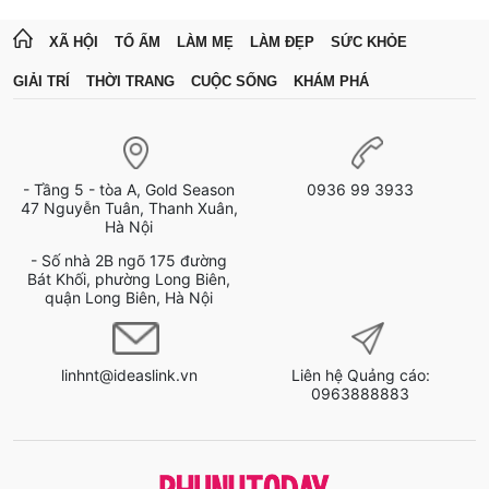
XÃ HỘI
TỔ ẤM
LÀM MẸ
LÀM ĐẸP
SỨC KHỎE
GIẢI TRÍ
THỜI TRANG
CUỘC SỐNG
KHÁM PHÁ
- Tầng 5 - tòa A, Gold Season
0936 99 3933
47 Nguyễn Tuân, Thanh Xuân,
Hà Nội
- Số nhà 2B ngõ 175 đường
Bát Khối, phường Long Biên,
quận Long Biên, Hà Nội
linhnt@ideaslink.vn
Liên hệ Quảng cáo:
0963888883