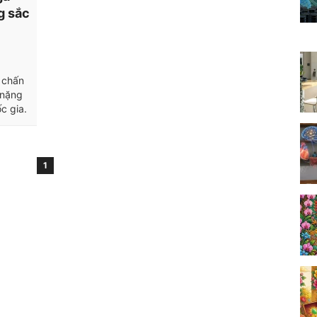
g sắc
 chấn
 nặng
c gia.
1