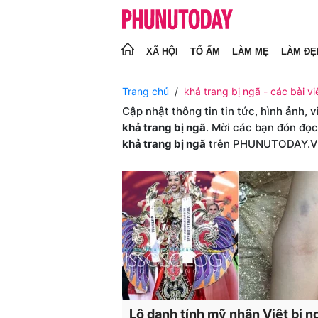
XÃ HỘI
TỔ ẤM
LÀM MẸ
LÀM ĐẸ
Trang chủ
khả trang bị ngã - các bài vi
Cập nhật thông tin tin tức, hình ảnh, 
khả trang bị ngã
. Mời các bạn đón đọc
khả trang bị ngã
trên PHUNUTODAY.
Lộ danh tính mỹ nhân Việt bị n