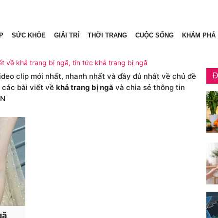
P
SỨC KHỎE
GIẢI TRÍ
THỜI TRANG
CUỘC SỐNG
KHÁM PHÁ
ết về khả trang bị ngã, tin tức khả trang bị ngã
video clip mới nhất, nhanh nhất và đầy đủ nhất về chủ đề
Đ
 các bài viết về
khả trang bị ngã
và chia sẻ thông tin
VN
gã