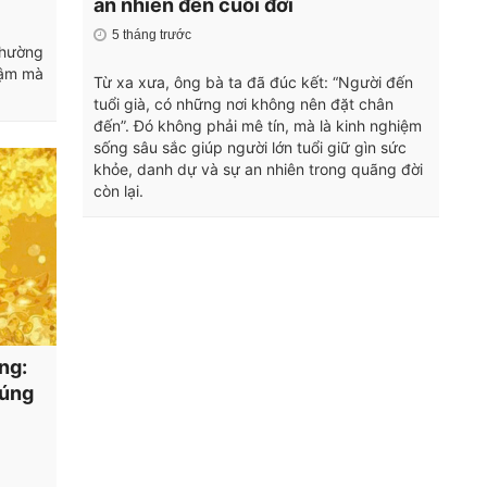
an nhiên đến cuối đời
5 tháng trước
 thường
hậm mà
Từ xa xưa, ông bà ta đã đúc kết: “Người đến
tuổi già, có những nơi không nên đặt chân
đến”. Đó không phải mê tín, mà là kinh nghiệm
sống sâu sắc giúp người lớn tuổi giữ gìn sức
khỏe, danh dự và sự an nhiên trong quãng đời
còn lại.
ng:
đúng