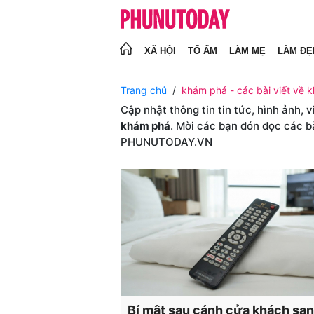
XÃ HỘI
TỔ ẤM
LÀM MẸ
LÀM ĐẸ
Trang chủ
khám phá - các bài viết về 
Cập nhật thông tin tin tức, hình ảnh, 
khám phá
. Mời các bạn đón đọc các b
PHUNUTODAY.VN
Bí mật sau cánh cửa khách sạn