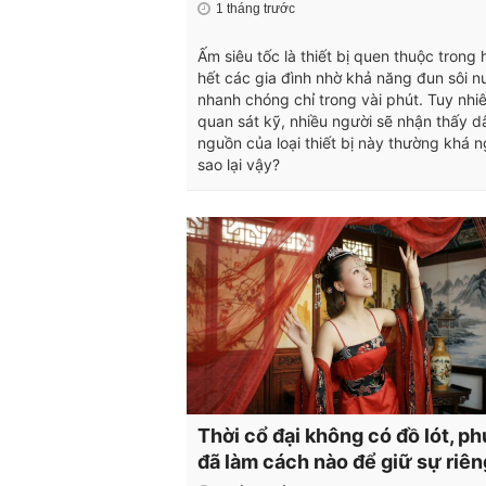
1 tháng trước
Ấm siêu tốc là thiết bị quen thuộc trong 
hết các gia đình nhờ khả năng đun sôi n
nhanh chóng chỉ trong vài phút. Tuy nhi
quan sát kỹ, nhiều người sẽ nhận thấy d
nguồn của loại thiết bị này thường khá n
sao lại vậy?
Thời cổ đại không có đồ lót, p
đã làm cách nào để giữ sự riên