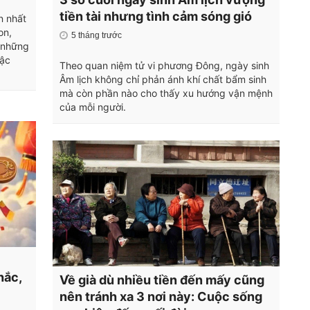
tiền tài nhưng tình cảm sóng gió
n nhất
on,
5 tháng trước
g những
bậc
Theo quan niệm tử vi phương Đông, ngày sinh
Âm lịch không chỉ phản ánh khí chất bẩm sinh
mà còn phần nào cho thấy xu hướng vận mệnh
của mỗi người.
hắc,
Về già dù nhiều tiền đến mấy cũng
nên tránh xa 3 nơi này: Cuộc sống