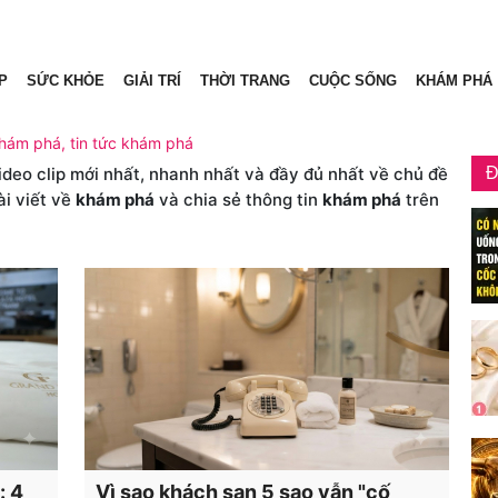
P
SỨC KHỎE
GIẢI TRÍ
THỜI TRANG
CUỘC SỐNG
KHÁM PHÁ
khám phá, tin tức khám phá
video clip mới nhất, nhanh nhất và đầy đủ nhất về chủ đề
Đ
ài viết về
khám phá
và chia sẻ thông tin
khám phá
trên
: 4
Vì sao khách sạn 5 sao vẫn "cố