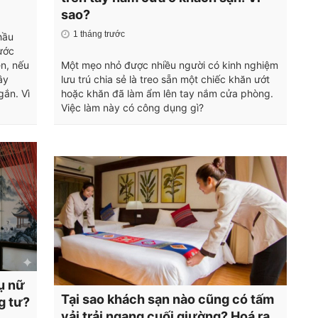
sao?
1 tháng trước
hầu
ước
ên, nếu
Một mẹo nhỏ được nhiều người có kinh nghiệm
ây
lưu trú chia sẻ là treo sẵn một chiếc khăn ướt
gắn. Vì
hoặc khăn đã làm ẩm lên tay nắm cửa phòng.
Việc làm này có công dụng gì?
hụ nữ
Tại sao khách sạn nào cũng có tấm
g tư?
vải trải ngang cuối giường? Hoá ra