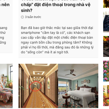
h nên
chấp" đặt điện thoại trong nhà vệ
sinh?
3 tuần trước
 sang
Bạn đã bao giờ thắc mắc tại sao giữa thời đại
 thứ
smartphone "cầm tay là có", các khách sạn
ằng
cao cấp vẫn lắp đặt một chiếc điện thoại bàn
hững
ngay cạnh bồn cầu trong phòng tắm? Không
phải vì họ lỗi thời, mà đằng sau đó là những lý
do "sống còn" mà ít ai ngờ tới.