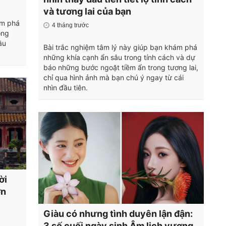
và tương lai của bạn
ám phá
4 tháng trước
ông
ầu
Bài trắc nghiệm tâm lý này giúp bạn khám phá
những khía cạnh ẩn sâu trong tính cách và dự
báo những bước ngoặt tiềm ẩn trong tương lai,
chỉ qua hình ảnh mà bạn chú ý ngay từ cái
nhìn đầu tiên.
ời
ơn
Giàu có nhưng tình duyên lận đận:
3 số cuối ngày sinh Âm lịch vượng