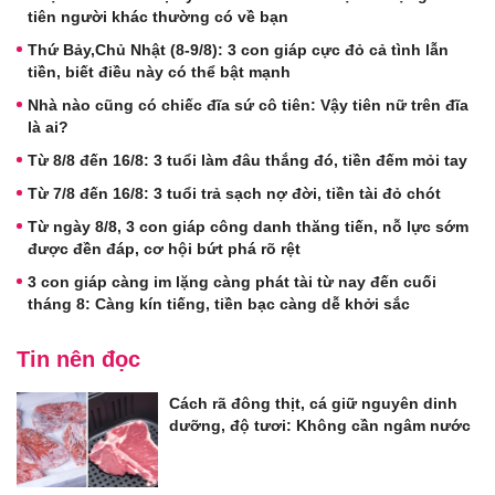
tiên người khác thường có về bạn
Thứ Bảy,Chủ Nhật (8-9/8): 3 con giáp cực đỏ cả tình lẫn
tiền, biết điều này có thể bật mạnh
Nhà nào cũng có chiếc đĩa sứ cô tiên: Vậy tiên nữ trên đĩa
là ai?
Từ 8/8 đến 16/8: 3 tuổi làm đâu thắng đó, tiền đếm mỏi tay
Từ 7/8 đến 16/8: 3 tuổi trả sạch nợ đời, tiền tài đỏ chót
Từ ngày 8/8, 3 con giáp công danh thăng tiến, nỗ lực sớm
được đền đáp, cơ hội bứt phá rõ rệt
3 con giáp càng im lặng càng phát tài từ nay đến cuối
tháng 8: Càng kín tiếng, tiền bạc càng dễ khởi sắc
Tin nên đọc
Cách rã đông thịt, cá giữ nguyên dinh
dưỡng, độ tươi: Không cần ngâm nước