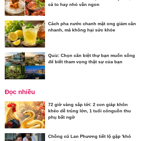
cá to hay nhỏ vẫn ngon
Cách pha nước chanh mật ong giảm cân
nhanh, mà không hại sức khỏe
Quiz: Chọn căn biệt thự bạn muốn sống
để biết tham vọng thật sự của bạn
Đọc nhiều
72 giờ vàng sắp tới: 2 con giáp khôn
khéo dễ trúng lớn, 1 tuổi cónguồn thu
phụ bất ngờ
Chồng cũ Lan Phương tiết lộ gặp 'khó