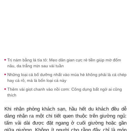
Trị nám bằng lá tía tô: Mẹo dân gian cực rẻ tiền giúp mờ đốm
nâu, da trắng mịn sau vài tuần
Những loại cá bổ dưỡng nhất vào mùa hè không phải là cá chép
hay cá rô, mà là bốn loại cá này
Thêm vài giọt chanh vào nồi cơm: Công dụng bất ngờ ai cũng
thích
Khi nhận phòng khách sạn, hầu hết du khách đều dễ
dàng nhận ra một chi tiết quen thuộc trên giường ngủ:
tấm vải dài được đặt ngang ở cuối giường hoặc gần
giữa giường. Không ít người cho rằng đây chỉ là món