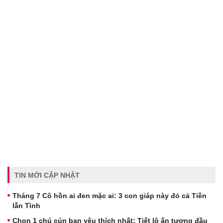
TIN MỚI CẬP NHẬT
Tháng 7 Cô hồn ai đen mặc ai: 3 con giáp này đỏ cả Tiền
lẫn Tình
Chọn 1 chú cún bạn yêu thích nhất: Tiết lộ ấn tượng đầu