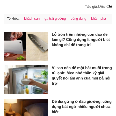
Tác giả:
Diệp Chi
khách sạn
ga trải giường
công dụng
khám phá
Từ khóa:
Lỗ tròn trên những con dao để
làm gì? Công dụng ít người biết
không chỉ để trang trí
Vì sao nên để một bát muối trong
tủ lạnh: Mẹo nhỏ thần kỳ giải
quyết nỗi ám ảnh của mọi bà nội
trợ
Để đĩa gừng ở đầu giường, công
dụng bất ngờ nhiều người chưa
biết