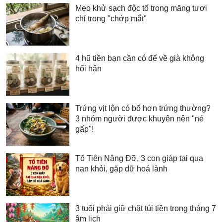
Mẹo khử sạch độc tố trong măng tươi
chỉ trong "chớp mắt"
4 hũ tiền bạn cần có để về già không
hối hận
Trứng vịt lộn có bổ hơn trứng thường?
3 nhóm người được khuyên nên "né
gấp"!
Tổ Tiên Nâng Đỡ, 3 con giáp tai qua
nạn khỏi, gặp dữ hoá lành
3 tuổi phải giữ chặt túi tiền trong tháng 7
âm lịch