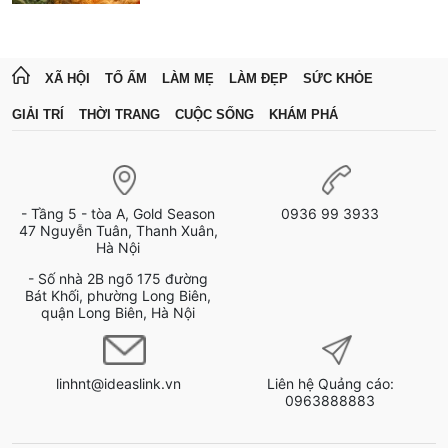
XÃ HỘI
TỔ ẤM
LÀM MẸ
LÀM ĐẸP
SỨC KHỎE
GIẢI TRÍ
THỜI TRANG
CUỘC SỐNG
KHÁM PHÁ
- Tầng 5 - tòa A, Gold Season
0936 99 3933
47 Nguyễn Tuân, Thanh Xuân,
Hà Nội
- Số nhà 2B ngõ 175 đường
Bát Khối, phường Long Biên,
quận Long Biên, Hà Nội
linhnt@ideaslink.vn
Liên hệ Quảng cáo:
0963888883