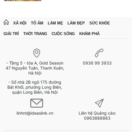
XÃ HỘI
TỔ ẤM
LÀM MẸ
LÀM ĐẸP
SỨC KHỎE
GIẢI TRÍ
THỜI TRANG
CUỘC SỐNG
KHÁM PHÁ
- Tầng 5 - tòa A, Gold Season
0936 99 3933
47 Nguyễn Tuân, Thanh Xuân,
Hà Nội
- Số nhà 2B ngõ 175 đường
Bát Khối, phường Long Biên,
quận Long Biên, Hà Nội
linhnt@ideaslink.vn
Liên hệ Quảng cáo:
0963888883