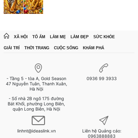
XÃ HỘI
TỔ ẤM
LÀM MẸ
LÀM ĐẸP
SỨC KHỎE
GIẢI TRÍ
THỜI TRANG
CUỘC SỐNG
KHÁM PHÁ
- Tầng 5 - tòa A, Gold Season
0936 99 3933
47 Nguyễn Tuân, Thanh Xuân,
Hà Nội
- Số nhà 2B ngõ 175 đường
Bát Khối, phường Long Biên,
quận Long Biên, Hà Nội
linhnt@ideaslink.vn
Liên hệ Quảng cáo:
0963888883