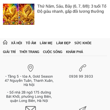
Thứ Năm, Sáu, Bảy (6, 7, 8/8): 3 tuổi Tổ
Độ giàu nhanh, gấp đôi lương thưởng
XÃ HỘI
TỔ ẤM
LÀM MẸ
LÀM ĐẸP
SỨC KHỎE
GIẢI TRÍ
THỜI TRANG
CUỘC SỐNG
KHÁM PHÁ
- Tầng 5 - tòa A, Gold Season
0936 99 3933
47 Nguyễn Tuân, Thanh Xuân,
Hà Nội
- Số nhà 2B ngõ 175 đường
Bát Khối, phường Long Biên,
quận Long Biên, Hà Nội