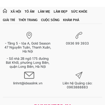
XÃ HỘI
TỔ ẤM
LÀM MẸ
LÀM ĐẸP
SỨC KHỎE
GIẢI TRÍ
THỜI TRANG
CUỘC SỐNG
KHÁM PHÁ
- Tầng 5 - tòa A, Gold Season
0936 99 3933
47 Nguyễn Tuân, Thanh Xuân,
Hà Nội
- Số nhà 2B ngõ 175 đường
Bát Khối, phường Long Biên,
quận Long Biên, Hà Nội
linhnt@ideaslink.vn
Liên hệ Quảng cáo:
0963888883