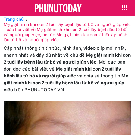
Trang chủ
Mẹ giật mình khi con 2 tuổi lây bệnh lậu từ bố và người giúp việc
- các bài viết về Mẹ giật mình khi con 2 tuổi lây bệnh lậu từ bố
và người giúp việc, tin tức Mẹ giật mình khi con 2 tuổi lây bệnh
lậu từ bố và người giúp việc
Cập nhật thông tin tin tức, hình ảnh, video clip mới nhất,
nhanh nhất và đầy đủ nhất về chủ đề
Mẹ giật mình khi con
2 tuổi lây bệnh lậu từ bố và người giúp việc
. Mời các bạn
đón đọc các bài viết về
Mẹ giật mình khi con 2 tuổi lây
bệnh lậu từ bố và người giúp việc
và chia sẻ thông tin
Mẹ
giật mình khi con 2 tuổi lây bệnh lậu từ bố và người giúp
việc
trên PHUNUTODAY.VN