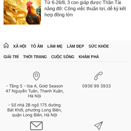
Từ 6-26/8, 3 con giáp được Thần Tài
nâng đỡ: Công việc thuận lợi, dễ ký kết
hợp đồng lớn
XÃ HỘI
TỔ ẤM
LÀM MẸ
LÀM ĐẸP
SỨC KHỎE
GIẢI TRÍ
THỜI TRANG
CUỘC SỐNG
KHÁM PHÁ
- Tầng 5 - tòa A, Gold Season
0936 99 3933
47 Nguyễn Tuân, Thanh Xuân,
Hà Nội
- Số nhà 2B ngõ 175 đường
Bát Khối, phường Long Biên,
quận Long Biên, Hà Nội