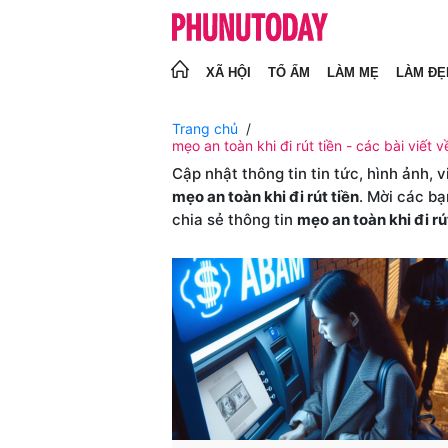
XÃ HỘI
TỔ ẤM
LÀM MẸ
LÀM ĐẸ
Trang chủ
mẹo an toàn khi đi rút tiền - các bài viết v
Cập nhật thông tin tin tức, hình ảnh, 
mẹo an toàn khi đi rút tiền
. Mời các bạ
chia sẻ thông tin
mẹo an toàn khi đi rú