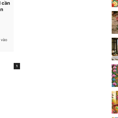
M cần
ền
à vào
1