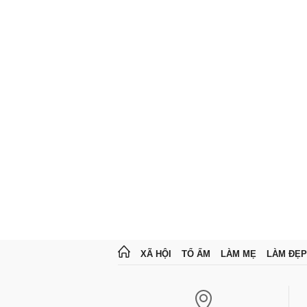
XÃ HỘI
TỔ ẤM
LÀM MẸ
LÀM ĐẸP