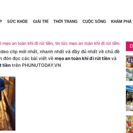
P
SỨC KHỎE
GIẢI TRÍ
THỜI TRANG
CUỘC SỐNG
KHÁM PHÁ
ề mẹo an toàn khi đi rút tiền, tin tức mẹo an toàn khi đi rút tiền
Đ
video clip mới nhất, nhanh nhất và đầy đủ nhất về chủ đề
n đón đọc các bài viết về
mẹo an toàn khi đi rút tiền
và
t tiền
trên PHUNUTODAY.VN