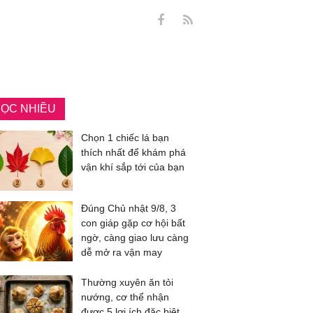
ỌC NHIỀU
Chọn 1 chiếc lá bạn
thích nhất để khám phá
vận khí sắp tới của bạn
Đúng Chủ nhật 9/8, 3
con giáp gặp cơ hội bất
ngờ, càng giao lưu càng
dễ mở ra vận may
Thường xuyên ăn tỏi
nướng, cơ thể nhận
được 5 lợi ích đặc biệt