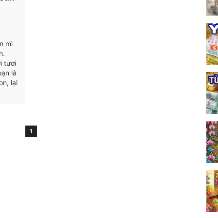
àm mì
n.
 tươi
oạn là
n, lại
1