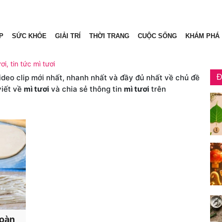
P
SỨC KHỎE
GIẢI TRÍ
THỜI TRANG
CUỘC SỐNG
KHÁM PHÁ
ơi, tin tức mì tươi
video clip mới nhất, nhanh nhất và đầy đủ nhất về chủ đề
Đ
viết về
mì tươi
và chia sẻ thông tin
mì tươi
trên
toàn