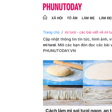
XÃ HỘI
TỔ ẤM
LÀM MẸ
LÀM ĐẸ
Trang chủ
mì tươi - các bài viết về mì tư
Cập nhật thông tin tin tức, hình ảnh, 
mì tươi
. Mời các bạn đón đọc các bài 
PHUNUTODAY.VN
Cách làm mì sợi tươi ngon, an 