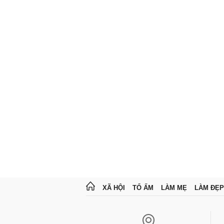
XÃ HỘI
TỔ ẤM
LÀM MẸ
LÀM ĐẸP