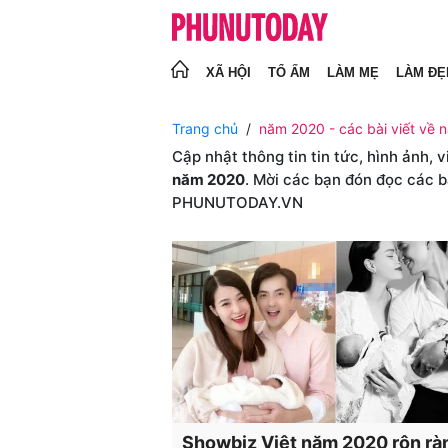
XÃ HỘI
TỔ ẤM
LÀM MẸ
LÀM ĐẸ
Trang chủ
năm 2020 - các bài viết về 
Cập nhật thông tin tin tức, hình ảnh, 
năm 2020
. Mời các bạn đón đọc các b
PHUNUTODAY.VN
Showbiz Việt năm 2020 rộn rà