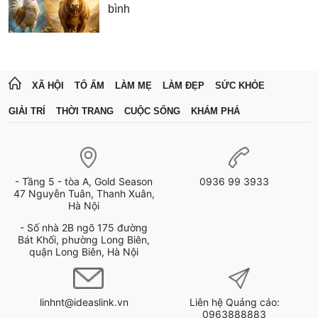
bình
XÃ HỘI
TỔ ẤM
LÀM MẸ
LÀM ĐẸP
SỨC KHỎE
GIẢI TRÍ
THỜI TRANG
CUỘC SỐNG
KHÁM PHÁ
- Tầng 5 - tòa A, Gold Season
0936 99 3933
47 Nguyễn Tuân, Thanh Xuân,
Hà Nội
- Số nhà 2B ngõ 175 đường
Bát Khối, phường Long Biên,
quận Long Biên, Hà Nội
linhnt@ideaslink.vn
Liên hệ Quảng cáo:
0963888883