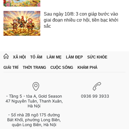
Sau ngày 10/8: 3 con giáp bước vào
giai đoạn nhiều cơ hội, tiền bạc khởi
sắc
XÃ HỘI
TỔ ẤM
LÀM MẸ
LÀM ĐẸP
SỨC KHỎE
GIẢI TRÍ
THỜI TRANG
CUỘC SỐNG
KHÁM PHÁ
- Tầng 5 - tòa A, Gold Season
0936 99 3933
47 Nguyễn Tuân, Thanh Xuân,
Hà Nội
- Số nhà 2B ngõ 175 đường
Bát Khối, phường Long Biên,
quận Long Biên, Hà Nội