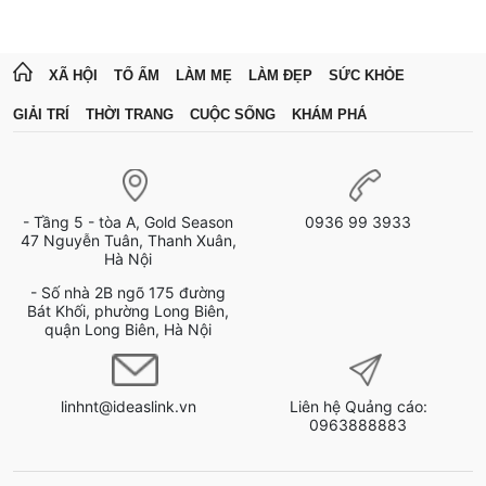
XÃ HỘI
TỔ ẤM
LÀM MẸ
LÀM ĐẸP
SỨC KHỎE
GIẢI TRÍ
THỜI TRANG
CUỘC SỐNG
KHÁM PHÁ
- Tầng 5 - tòa A, Gold Season
0936 99 3933
47 Nguyễn Tuân, Thanh Xuân,
Hà Nội
- Số nhà 2B ngõ 175 đường
Bát Khối, phường Long Biên,
quận Long Biên, Hà Nội
linhnt@ideaslink.vn
Liên hệ Quảng cáo:
0963888883