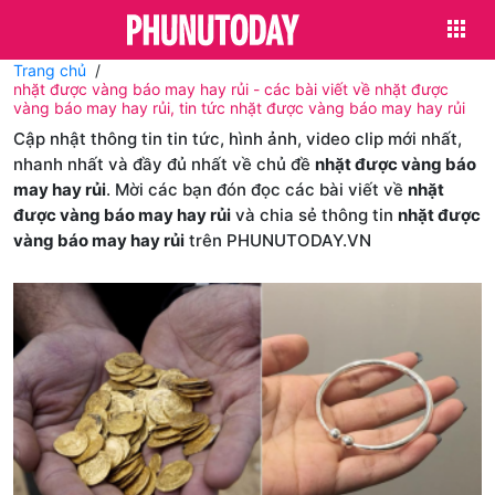
Trang chủ
nhặt được vàng báo may hay rủi - các bài viết về nhặt được
vàng báo may hay rủi, tin tức nhặt được vàng báo may hay rủi
Cập nhật thông tin tin tức, hình ảnh, video clip mới nhất,
nhanh nhất và đầy đủ nhất về chủ đề
nhặt được vàng báo
may hay rủi
. Mời các bạn đón đọc các bài viết về
nhặt
được vàng báo may hay rủi
và chia sẻ thông tin
nhặt được
vàng báo may hay rủi
trên PHUNUTODAY.VN