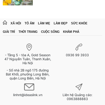
XÃ HỘI
TỔ ẤM
LÀM MẸ
LÀM ĐẸP
SỨC KHỎE
GIẢI TRÍ
THỜI TRANG
CUỘC SỐNG
KHÁM PHÁ
- Tầng 5 - tòa A, Gold Season
0936 99 3933
47 Nguyễn Tuân, Thanh Xuân,
Hà Nội
- Số nhà 2B ngõ 175 đường
Bát Khối, phường Long Biên,
quận Long Biên, Hà Nội
linhnt@ideaslink.vn
Liên hệ Quảng cáo:
0963888883