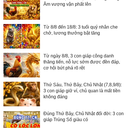
Âm vượng vận phất lên
Từ 8/8 đến 18/8: 3 tuổi quý nhân che
chở, lương thưởng bật tăng
Từ ngày 8/8, 3 con giáp công danh
thăng tiến, nỗ lực sớm được đền đáp,
cơ hội bứt phá rõ rệt
Thứ Sáu, Thứ Bảy, Chủ Nhật (7,8,9/8):
3 con giáp giữ ví, chủ quan là mất tiền
không đáng
Đúng Thứ Bảy, Chủ Nhật đổi đời: 3 con
giáp Trúng Số giàu có