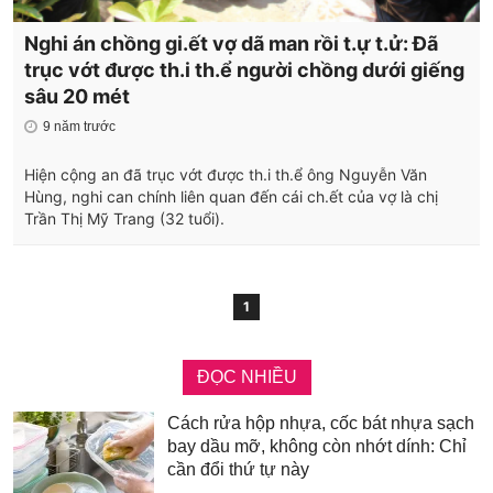
Nghi án chồng gi.ết vợ dã man rồi t.ự t.ử: Đã
trục vớt được th.i th.ể người chồng dưới giếng
sâu 20 mét
9 năm trước
Hiện cộng an đã trục vớt được th.i th.ể ông Nguyễn Văn
Hùng, nghi can chính liên quan đến cái ch.ết của vợ là chị
Trần Thị Mỹ Trang (32 tuổi).
1
ĐỌC NHIỀU
Cách rửa hộp nhựa, cốc bát nhựa sạch
bay dầu mỡ, không còn nhớt dính: Chỉ
cần đổi thứ tự này