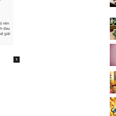
ó nên
nh đau
sẽ giải
1