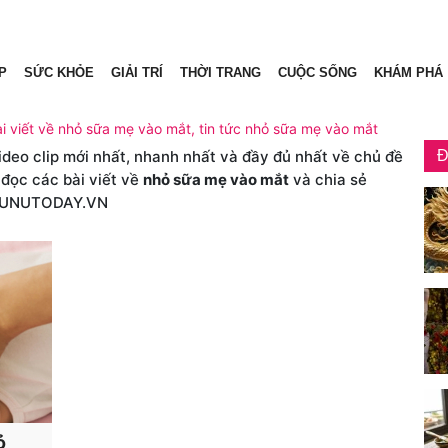
P
SỨC KHỎE
GIẢI TRÍ
THỜI TRANG
CUỘC SỐNG
KHÁM PHÁ
i viết về nhỏ sữa mẹ vào mắt, tin tức nhỏ sữa mẹ vào mắt
video clip mới nhất, nhanh nhất và đầy đủ nhất về chủ đề
Đ
 đọc các bài viết về
nhỏ sữa mẹ vào mắt
và chia sẻ
HUNUTODAY.VN
ỏ