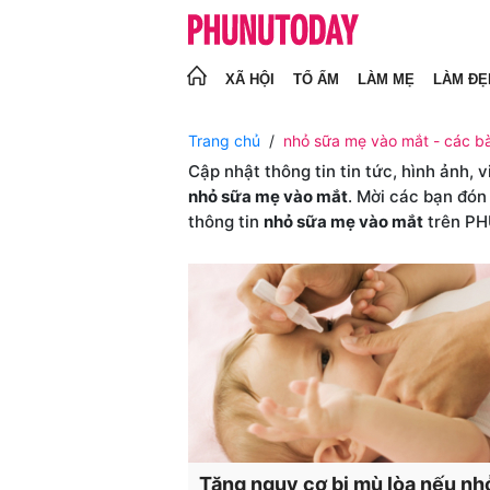
XÃ HỘI
TỔ ẤM
LÀM MẸ
LÀM ĐẸ
Trang chủ
nhỏ sữa mẹ vào mắt - các bà
Cập nhật thông tin tin tức, hình ảnh, 
nhỏ sữa mẹ vào mắt
. Mời các bạn đón
thông tin
nhỏ sữa mẹ vào mắt
trên P
Tăng nguy cơ bị mù lòa nếu nh