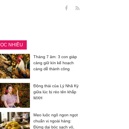
ỌC NHIỀU
Tháng 7 âm: 3 con giáp
càng giữ kín kế hoạch
càng dễ thành công
Động thái của Lý Nhã Kỳ
giữa lúc bị réo tên khắp
MXH
Mẹo luộc ngô ngon ngọt
chuẩn vị ngoài hàng:
Đừng dại bóc sạch vỏ,