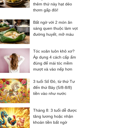
thêm thứ này hạt dẻo
thơm gấp đôi!
Bất ngờ với 2 món ăn
sáng quen thuộc làm vọt
đường huyết, mỡ máu
Tóc xoăn luôn khô xơ?
Áp dụng 4 cách cấp ẩm
đúng để mái tóc mềm
mượt và vào nếp hơn
3 tuổi Số Đỏ, từ thứ Tư
đến thứ Bảy (5/8-8/8)
tiền vào như nước
Tháng 8: 3 tuổi dễ được
tăng lương hoặc nhận
khoản tiền bất ngờ