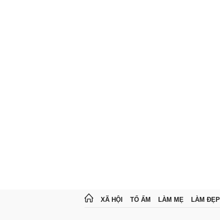
XÃ HỘI
TỔ ẤM
LÀM MẸ
LÀM ĐẸP