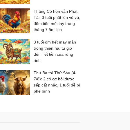
Tháng Cô hồn vẫn Phát
Tài: 3 tuổi phất lên vù vù,
đếm tiền mỏi tay trong
tháng 7 âm lịch
3 tuổi ôm hết may mắn
trong thiên hạ, từ giờ
đến Tết tiền của rủng
rỉnh
Thứ Ba tới Thứ Sáu (4-
7/8): 2 có cơ hội được
sếp cất nhắc, 1 tuổi dễ bị
phê bình