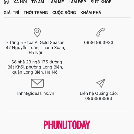
XÃ HỘI
TỔ ẤM
LÀM MẸ
LÀM ĐẸP
SỨC KHỎE
GIẢI TRÍ
THỜI TRANG
CUỘC SỐNG
KHÁM PHÁ
- Tầng 5 - tòa A, Gold Season
0936 99 3933
47 Nguyễn Tuân, Thanh Xuân,
Hà Nội
- Số nhà 2B ngõ 175 đường
Bát Khối, phường Long Biên,
quận Long Biên, Hà Nội
linhnt@ideaslink.vn
Liên hệ Quảng cáo:
0963888883