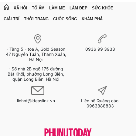
XÃ HỘI
TỔ ẤM
LÀM MẸ
LÀM ĐẸP
SỨC KHỎE
GIẢI TRÍ
THỜI TRANG
CUỘC SỐNG
KHÁM PHÁ
- Tầng 5 - tòa A, Gold Season
0936 99 3933
47 Nguyễn Tuân, Thanh Xuân,
Hà Nội
- Số nhà 2B ngõ 175 đường
Bát Khối, phường Long Biên,
quận Long Biên, Hà Nội
linhnt@ideaslink.vn
Liên hệ Quảng cáo:
0963888883