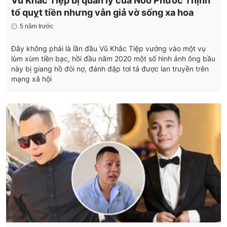
Vũ Khắc Tiệp bị quản lý của Noo Phước Thịnh
tố quỵt tiền nhưng vẫn giả vờ sống xa hoa
5 năm trước
Đây không phải là lần đầu Vũ Khắc Tiệp vướng vào một vụ
lùm xùm tiền bạc, hồi đầu năm 2020 một số hình ảnh ông bầu
này bị giang hồ đòi nợ, đánh đập tơi tả được lan truyền trên
mạng xã hội