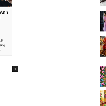
 Anh
i
mặt
iếng
.
1