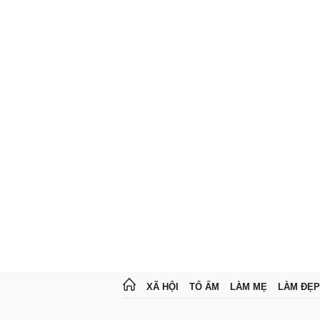
XÃ HỘI
TỔ ẤM
LÀM MẸ
LÀM ĐẸP