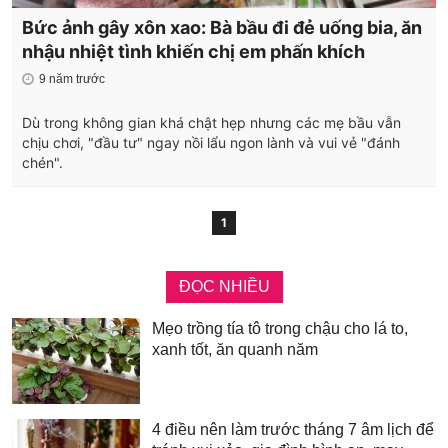
Bức ảnh gây xôn xao: Bà bầu đi đẻ uống bia, ăn
nhậu nhiệt tình khiến chị em phấn khích
9 năm trước
Dù trong không gian khá chật hẹp nhưng các mẹ bầu vẫn
chịu chơi, "đầu tư" ngay nồi lẩu ngon lành và vui vẻ "đánh
chén".
1
ĐỌC NHIỀU
Mẹo trồng tía tô trong chậu cho lá to,
xanh tốt, ăn quanh năm
4 điều nên làm trước tháng 7 âm lịch để