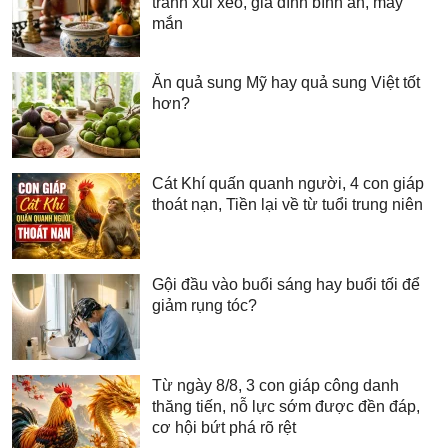
tránh xui xẻo, gia đình bình an, may
mắn
Ăn quả sung Mỹ hay quả sung Việt tốt
hơn?
Cát Khí quấn quanh người, 4 con giáp
thoát nạn, Tiền lại về từ tuổi trung niên
Gội đầu vào buổi sáng hay buổi tối để
giảm rụng tóc?
Từ ngày 8/8, 3 con giáp công danh
thăng tiến, nỗ lực sớm được đền đáp,
cơ hội bứt phá rõ rệt