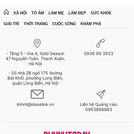
XÃ HỘI
TỔ ẤM
LÀM MẸ
LÀM ĐẸP
SỨC KHỎE
GIẢI TRÍ
THỜI TRANG
CUỘC SỐNG
KHÁM PHÁ
- Tầng 5 - tòa A, Gold Season
0936 99 3933
47 Nguyễn Tuân, Thanh Xuân,
Hà Nội
- Số nhà 2B ngõ 175 đường
Bát Khối, phường Long Biên,
quận Long Biên, Hà Nội
linhnt@ideaslink.vn
Liên hệ Quảng cáo:
0963888883