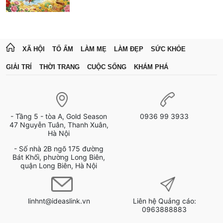
XÃ HỘI
TỔ ẤM
LÀM MẸ
LÀM ĐẸP
SỨC KHỎE
GIẢI TRÍ
THỜI TRANG
CUỘC SỐNG
KHÁM PHÁ
- Tầng 5 - tòa A, Gold Season
0936 99 3933
47 Nguyễn Tuân, Thanh Xuân,
Hà Nội
- Số nhà 2B ngõ 175 đường
Bát Khối, phường Long Biên,
quận Long Biên, Hà Nội
linhnt@ideaslink.vn
Liên hệ Quảng cáo:
0963888883