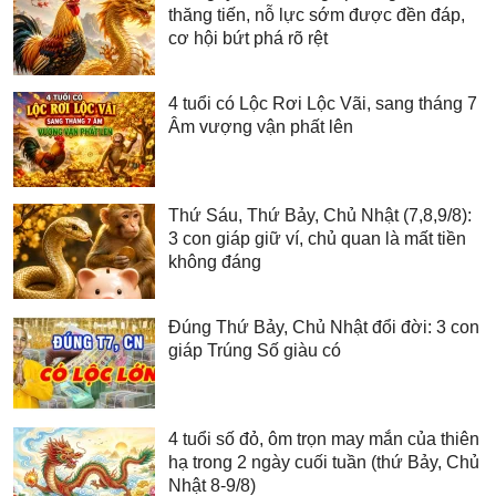
thăng tiến, nỗ lực sớm được đền đáp,
cơ hội bứt phá rõ rệt
4 tuổi có Lộc Rơi Lộc Vãi, sang tháng 7
Âm vượng vận phất lên
Thứ Sáu, Thứ Bảy, Chủ Nhật (7,8,9/8):
3 con giáp giữ ví, chủ quan là mất tiền
không đáng
Đúng Thứ Bảy, Chủ Nhật đổi đời: 3 con
giáp Trúng Số giàu có
4 tuổi số đỏ, ôm trọn may mắn của thiên
hạ trong 2 ngày cuối tuần (thứ Bảy, Chủ
Nhật 8-9/8)