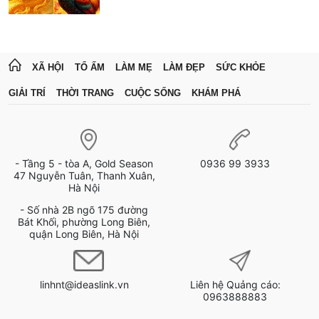
XÃ HỘI
TỔ ẤM
LÀM MẸ
LÀM ĐẸP
SỨC KHỎE
GIẢI TRÍ
THỜI TRANG
CUỘC SỐNG
KHÁM PHÁ
- Tầng 5 - tòa A, Gold Season
0936 99 3933
47 Nguyễn Tuân, Thanh Xuân,
Hà Nội
- Số nhà 2B ngõ 175 đường
Bát Khối, phường Long Biên,
quận Long Biên, Hà Nội
linhnt@ideaslink.vn
Liên hệ Quảng cáo:
0963888883