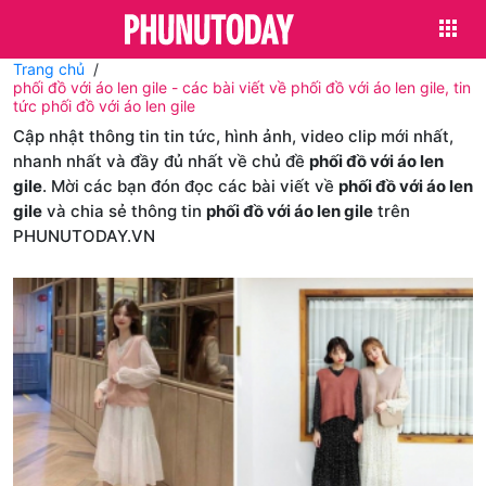
Trang chủ
phối đồ với áo len gile - các bài viết về phối đồ với áo len gile, tin
tức phối đồ với áo len gile
Cập nhật thông tin tin tức, hình ảnh, video clip mới nhất,
nhanh nhất và đầy đủ nhất về chủ đề
phối đồ với áo len
gile
. Mời các bạn đón đọc các bài viết về
phối đồ với áo len
gile
và chia sẻ thông tin
phối đồ với áo len gile
trên
PHUNUTODAY.VN