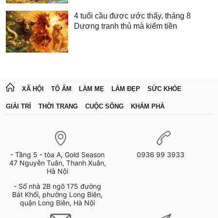
4 tuổi cầu được ước thấy, tháng 8
Dương tranh thủ mà kiếm tiền
XÃ HỘI
TỔ ẤM
LÀM MẸ
LÀM ĐẸP
SỨC KHỎE
GIẢI TRÍ
THỜI TRANG
CUỘC SỐNG
KHÁM PHÁ
- Tầng 5 - tòa A, Gold Season
0936 99 3933
47 Nguyễn Tuân, Thanh Xuân,
Hà Nội
- Số nhà 2B ngõ 175 đường
Bát Khối, phường Long Biên,
quận Long Biên, Hà Nội