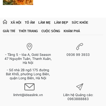
XÃ HỘI
TỔ ẤM
LÀM MẸ
LÀM ĐẸP
SỨC KHỎE
GIẢI TRÍ
THỜI TRANG
CUỘC SỐNG
KHÁM PHÁ
- Tầng 5 - tòa A, Gold Season
0936 99 3933
47 Nguyễn Tuân, Thanh Xuân,
Hà Nội
- Số nhà 2B ngõ 175 đường
Bát Khối, phường Long Biên,
quận Long Biên, Hà Nội
linhnt@ideaslink.vn
Liên hệ Quảng cáo:
0963888883