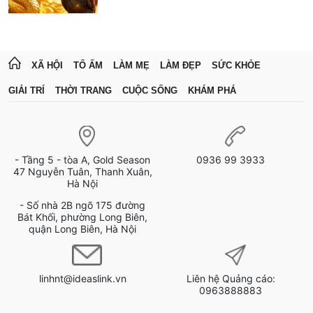
XÃ HỘI
TỔ ẤM
LÀM MẸ
LÀM ĐẸP
SỨC KHỎE
GIẢI TRÍ
THỜI TRANG
CUỘC SỐNG
KHÁM PHÁ
- Tầng 5 - tòa A, Gold Season
0936 99 3933
47 Nguyễn Tuân, Thanh Xuân,
Hà Nội
- Số nhà 2B ngõ 175 đường
Bát Khối, phường Long Biên,
quận Long Biên, Hà Nội
linhnt@ideaslink.vn
Liên hệ Quảng cáo:
0963888883