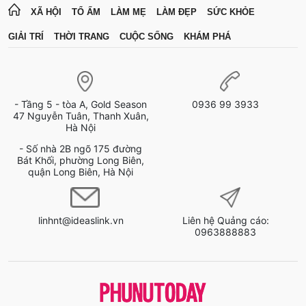
XÃ HỘI
TỔ ẤM
LÀM MẸ
LÀM ĐẸP
SỨC KHỎE
GIẢI TRÍ
THỜI TRANG
CUỘC SỐNG
KHÁM PHÁ
- Tầng 5 - tòa A, Gold Season
0936 99 3933
47 Nguyễn Tuân, Thanh Xuân,
Hà Nội
- Số nhà 2B ngõ 175 đường
Bát Khối, phường Long Biên,
quận Long Biên, Hà Nội
linhnt@ideaslink.vn
Liên hệ Quảng cáo:
0963888883