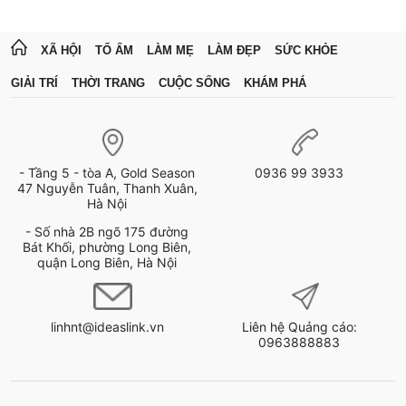
XÃ HỘI
TỔ ẤM
LÀM MẸ
LÀM ĐẸP
SỨC KHỎE
GIẢI TRÍ
THỜI TRANG
CUỘC SỐNG
KHÁM PHÁ
- Tầng 5 - tòa A, Gold Season
0936 99 3933
47 Nguyễn Tuân, Thanh Xuân,
Hà Nội
- Số nhà 2B ngõ 175 đường
Bát Khối, phường Long Biên,
quận Long Biên, Hà Nội
linhnt@ideaslink.vn
Liên hệ Quảng cáo:
0963888883