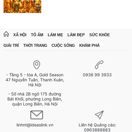
XÃ HỘI
TỔ ẤM
LÀM MẸ
LÀM ĐẸP
SỨC KHỎE
GIẢI TRÍ
THỜI TRANG
CUỘC SỐNG
KHÁM PHÁ
- Tầng 5 - tòa A, Gold Season
0936 99 3933
47 Nguyễn Tuân, Thanh Xuân,
Hà Nội
- Số nhà 2B ngõ 175 đường
Bát Khối, phường Long Biên,
quận Long Biên, Hà Nội
linhnt@ideaslink.vn
Liên hệ Quảng cáo:
0963888883