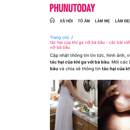
XÃ HỘI
TỔ ẤM
LÀM MẸ
LÀM ĐẸ
Trang chủ
tác hại của khí ga với bà bầu - các bài viế
với bà bầu
Cập nhật thông tin tin tức, hình ảnh, 
tác hại của khí ga với bà bầu
. Mời các
bầu
và chia sẻ thông tin
tác hại của k