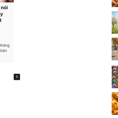
 nói
ay
t
 tháng
 bản
1