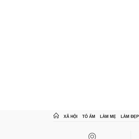
XÃ HỘI
TỔ ẤM
LÀM MẸ
LÀM ĐẸP