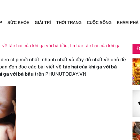
P
SỨC KHỎE
GIẢI TRÍ
THỜI TRANG
CUỘC SỐNG
KHÁM PHÁ
t về tác hại của khí ga với bà bầu, tin tức tác hại của khí ga
Đ
video clip mới nhất, nhanh nhất và đầy đủ nhất về chủ đề
 bạn đón đọc các bài viết về
tác hại của khí ga với bà
hí ga với bà bầu
trên PHUNUTODAY.VN