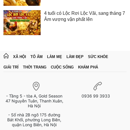
4 tuổi có Lộc Rơi Lộc Vãi, sang tháng 7
Âm vượng vận phất lên
XÃ HỘI
TỔ ẤM
LÀM MẸ
LÀM ĐẸP
SỨC KHỎE
GIẢI TRÍ
THỜI TRANG
CUỘC SỐNG
KHÁM PHÁ
- Tầng 5 - tòa A, Gold Season
0936 99 3933
47 Nguyễn Tuân, Thanh Xuân,
Hà Nội
- Số nhà 2B ngõ 175 đường
Bát Khối, phường Long Biên,
quận Long Biên, Hà Nội