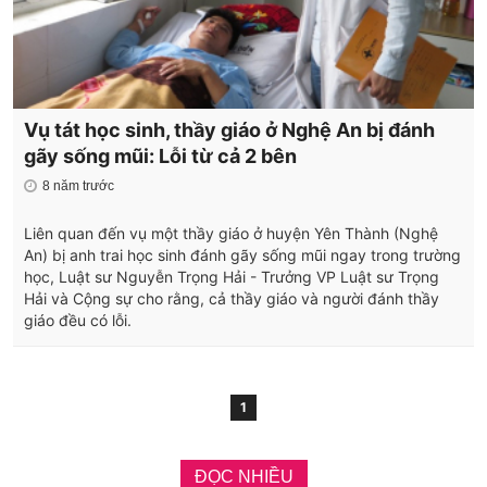
Vụ tát học sinh, thầy giáo ở Nghệ An bị đánh
gãy sống mũi: Lỗi từ cả 2 bên
8 năm trước
Liên quan đến vụ một thầy giáo ở huyện Yên Thành (Nghệ
An) bị anh trai học sinh đánh gãy sống mũi ngay trong trường
học, Luật sư Nguyễn Trọng Hải - Trưởng VP Luật sư Trọng
Hải và Cộng sự cho rằng, cả thầy giáo và người đánh thầy
giáo đều có lỗi. ​
1
ĐỌC NHIỀU