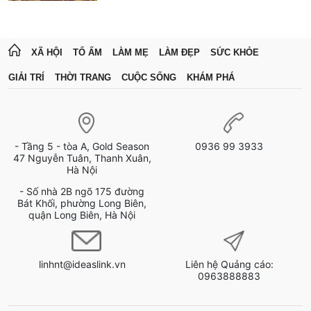
XÃ HỘI
TỔ ẤM
LÀM MẸ
LÀM ĐẸP
SỨC KHỎE
GIẢI TRÍ
THỜI TRANG
CUỘC SỐNG
KHÁM PHÁ
- Tầng 5 - tòa A, Gold Season
0936 99 3933
47 Nguyễn Tuân, Thanh Xuân,
Hà Nội
- Số nhà 2B ngõ 175 đường
Bát Khối, phường Long Biên,
quận Long Biên, Hà Nội
linhnt@ideaslink.vn
Liên hệ Quảng cáo:
0963888883