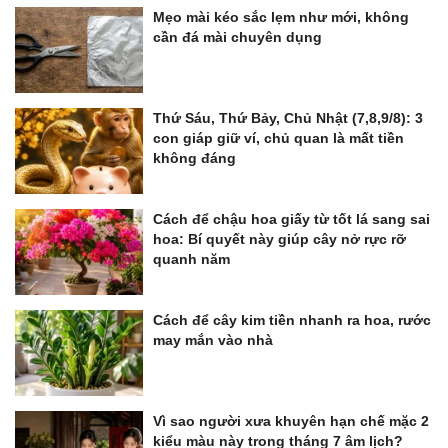
Mẹo mài kéo sắc lẹm như mới, không
cần đá mài chuyên dụng
Thứ Sáu, Thứ Bảy, Chủ Nhật (7,8,9/8): 3
con giáp giữ ví, chủ quan là mất tiền
không đáng
Cách để chậu hoa giấy từ tốt lá sang sai
hoa: Bí quyết này giúp cây nở rực rỡ
quanh năm
Cách để cây kim tiền nhanh ra hoa, rước
may mắn vào nhà
Vì sao người xưa khuyên hạn chế mặc 2
kiểu màu này trong tháng 7 âm lịch?