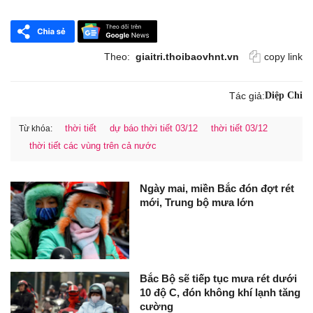
Theo:
giaitri.thoibaovhnt.vn
copy link
Tác giả:
Diệp Chi
thời tiết
dự báo thời tiết 03/12
thời tiết 03/12
Từ khóa:
thời tiết các vùng trên cả nước
Ngày mai, miền Bắc đón đợt rét
mới, Trung bộ mưa lớn
Bắc Bộ sẽ tiếp tục mưa rét dưới
10 độ C, đón không khí lạnh tăng
cường