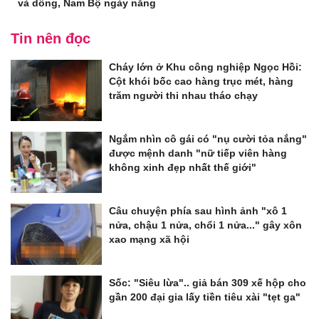
và dông, Nam Bộ ngày nắng
Tin nên đọc
Cháy lớn ở Khu công nghiệp Ngọc Hồi:
Cột khói bốc cao hàng trục mét, hàng
trăm người thi nhau tháo chạy
Ngắm nhìn cô gái có "nụ cười tỏa nắng"
được mệnh danh "nữ tiếp viên hàng
không xinh đẹp nhất thế giới"
Câu chuyện phía sau hình ảnh "xô 1
nửa, chậu 1 nửa, chổi 1 nửa..." gây xôn
xao mạng xã hội
Sốc: "Siêu lừa".. giả bán 309 xế hộp cho
gần 200 đại gia lấy tiền tiêu xài "tẹt ga"