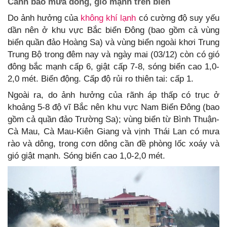
Cảnh báo mưa dông, gió mạnh trên biển
Do ảnh hưởng của
không khí lạnh
có cường độ suy yếu
dần nên ở khu vực Bắc biển Đông (bao gồm cả vùng
biển quần đảo Hoàng Sa) và vùng biển ngoài khơi Trung
Trung Bộ trong đêm nay và ngày mai (03/12) còn có gió
đông bắc mạnh cấp 6, giật cấp 7-8, sóng biển cao 1,0-
2,0 mét. Biển động. Cấp độ rủi ro thiên tai: cấp 1.
Ngoài ra, do ảnh hưởng của rãnh áp thấp có trục ở
khoảng 5-8 độ vĩ Bắc nên khu vực Nam Biển Đông (bao
gồm cả quần đảo Trường Sa); vùng biển từ Bình Thuận-
Cà Mau, Cà Mau-Kiên Giang và vịnh Thái Lan có mưa
rào và dông, trong cơn dông cần đề phòng lốc xoáy và
gió giật mạnh. Sóng biển cao 1,0-2,0 mét.