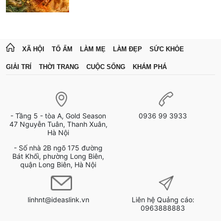
XÃ HỘI
TỔ ẤM
LÀM MẸ
LÀM ĐẸP
SỨC KHỎE
GIẢI TRÍ
THỜI TRANG
CUỘC SỐNG
KHÁM PHÁ
- Tầng 5 - tòa A, Gold Season
0936 99 3933
47 Nguyễn Tuân, Thanh Xuân,
Hà Nội
- Số nhà 2B ngõ 175 đường
Bát Khối, phường Long Biên,
quận Long Biên, Hà Nội
linhnt@ideaslink.vn
Liên hệ Quảng cáo:
0963888883