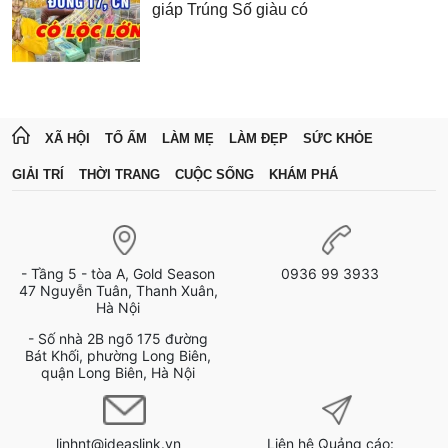
giáp Trúng Số giàu có
XÃ HỘI
TỔ ẤM
LÀM MẸ
LÀM ĐẸP
SỨC KHỎE
GIẢI TRÍ
THỜI TRANG
CUỘC SỐNG
KHÁM PHÁ
- Tầng 5 - tòa A, Gold Season
0936 99 3933
47 Nguyễn Tuân, Thanh Xuân,
Hà Nội
- Số nhà 2B ngõ 175 đường
Bát Khối, phường Long Biên,
quận Long Biên, Hà Nội
linhnt@ideaslink.vn
Liên hệ Quảng cáo: