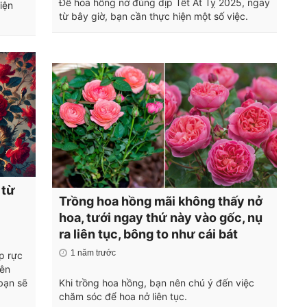
Để hoa hồng nở đúng dịp Tết Ất Tỵ 2025, ngay
iện
từ bây giờ, bạn cần thực hiện một số việc.
 từ
Trồng hoa hồng mãi không thấy nở
hoa, tưới ngay thứ này vào gốc, nụ
ra liên tục, bông to như cái bát
1 năm trước
p rực
yên
bạn sẽ
Khi trồng hoa hồng, bạn nên chú ý đến việc
chăm sóc để hoa nở liên tục.