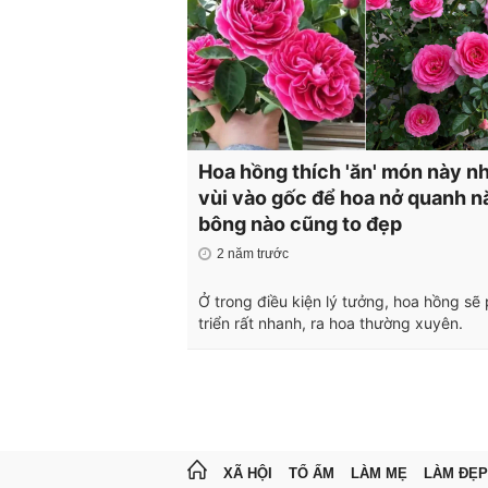
Hoa hồng thích 'ăn' món này nh
vùi vào gốc để hoa nở quanh n
bông nào cũng to đẹp
2 năm trước
Ở trong điều kiện lý tưởng, hoa hồng sẽ
triển rất nhanh, ra hoa thường xuyên.
XÃ HỘI
TỔ ẤM
LÀM MẸ
LÀM ĐẸP