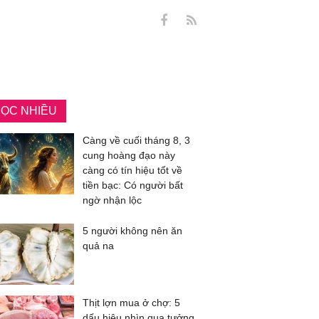
ỌC NHIỀU
Càng về cuối tháng 8, 3
cung hoàng đạo này
càng có tín hiệu tốt về
tiền bạc: Có người bất
ngờ nhận lộc
5 người không nên ăn
quả na
Thịt lợn mua ở chợ: 5
dấu hiệu nhìn qua tưởng