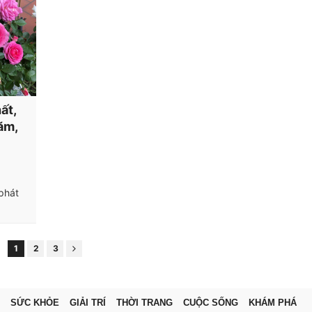
ất,
ăm,
 phát
1
2
3
SỨC KHỎE
GIẢI TRÍ
THỜI TRANG
CUỘC SỐNG
KHÁM PHÁ