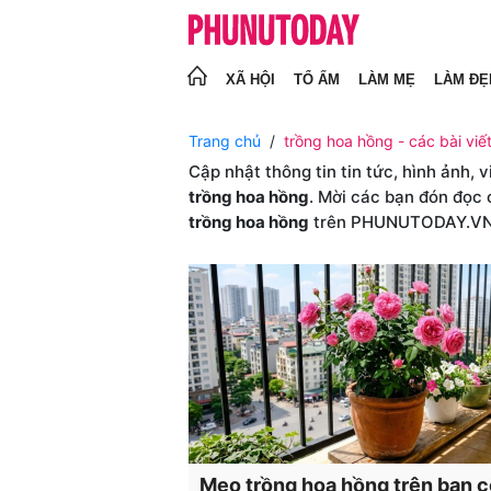
XÃ HỘI
TỔ ẤM
LÀM MẸ
LÀM ĐẸ
Trang chủ
trồng hoa hồng - các bài viế
Cập nhật thông tin tin tức, hình ảnh, 
trồng hoa hồng
. Mời các bạn đón đọc 
trồng hoa hồng
trên PHUNUTODAY.V
Mẹo trồng hoa hồng trên ban c