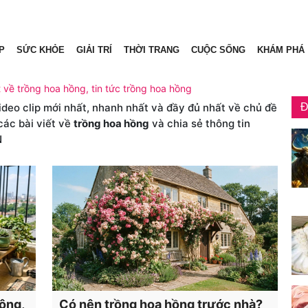
P
SỨC KHỎE
GIẢI TRÍ
THỜI TRANG
CUỘC SỐNG
KHÁM PHÁ
t về trồng hoa hồng, tin tức trồng hoa hồng
video clip mới nhất, nhanh nhất và đầy đủ nhất về chủ đề
Đ
các bài viết về
trồng hoa hồng
và chia sẻ thông tin
N
ông,
Có nên trồng hoa hồng trước nhà?