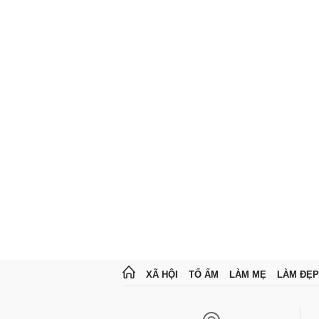
XÃ HỘI
TỔ ẤM
LÀM MẸ
LÀM ĐẸP