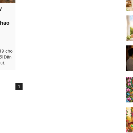
y
 hao
019 cho
ổi Dần
ụt.
1