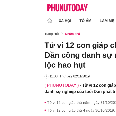
XÃ HỘI
TỔ ẤM
LÀM MẸ
Trang chủ
Khám phá
Tử vi 12 con giáp c
Dần công danh sự n
lộc hao hụt
11:33, Thứ bảy 02/11/2019
( PHUNUTODAY )
-
Tử vi 12 con giá
danh sự nghiệp của tuổi Dần phát tri
Tử vi 12 con giáp thứ năm ngày 31/10/2019
Tử vi 12 con giáp thứ 4 ngày 30/10/2019: S