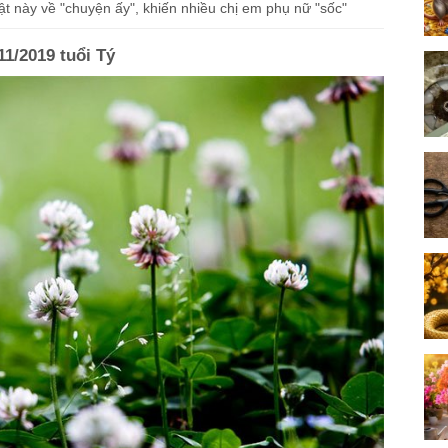
ật này về "chuyện ấy", khiến nhiều chị em phụ nữ "sốc"
11/2019 tuổi Tý