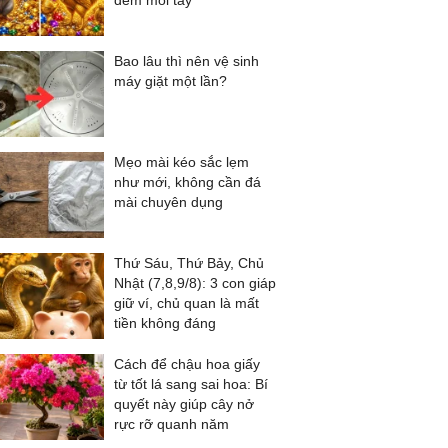
đếm mỏi tay
Bao lâu thì nên vệ sinh
máy giặt một lần?
Mẹo mài kéo sắc lẹm
như mới, không cần đá
mài chuyên dụng
Thứ Sáu, Thứ Bảy, Chủ
Nhật (7,8,9/8): 3 con giáp
giữ ví, chủ quan là mất
tiền không đáng
Cách để chậu hoa giấy
từ tốt lá sang sai hoa: Bí
quyết này giúp cây nở
rực rỡ quanh năm