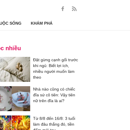
UỘC SỐNG
KHÁM PHÁ
c nhiều
Đặt gừng cạnh gối trước
khi ngủ: Biết lợi ích,
nhiều người muốn làm
theo
Nhà nào cũng có chiếc
đĩa sứ cô tiên: Vậy tiên
nữ trên đĩa là ai?
Từ 8/8 đến 16/8: 3 tuổi
làm đâu thắng đó, tiền