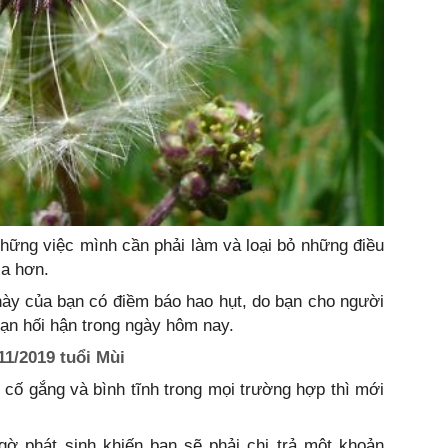
ững việc mình cần phải làm và loại bỏ những điều
xa hơn.
n này của bạn có điềm báo hao hụt, do bạn cho người
ạn hối hận trong ngày hôm nay.
11/2019 tuổi Mùi
 cố gắng và bình tĩnh trong mọi trường hợp thì mới
ngờ phát sinh khiến bạn sẽ phải chi trả một khoản