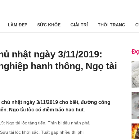
LÀM ĐẸP
SỨC KHỎE
GIẢI TRÍ
THỜI TRANG
C
Đọ
hủ nhật ngày 3/11/2019:
ghiệp hanh thông, Ngọ tài
p chủ nhật ngày 3/11/2019 cho biết, đường công
ển. Ngọ tài lộc có điềm báo hao hụt.
: Ngọ tài lộc tăng tiến, Thìn bị tiểu nhân phá
ửu tài lộc khởi sắc, Tuất gặp nhiều thị phi