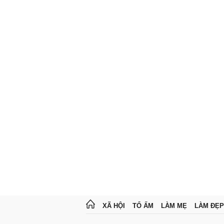
XÃ HỘI
TỔ ẤM
LÀM MẸ
LÀM ĐẸP