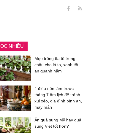
ỌC NHIỀU
Mẹo trồng tía tô trong
chậu cho lá to, xanh tốt,
ăn quanh năm
4 điều nên làm trước
tháng 7 âm lịch để tránh
xui xẻo, gia đình bình an,
may mắn
Ăn quả sung Mỹ hay quả
sung Việt tốt hơn?