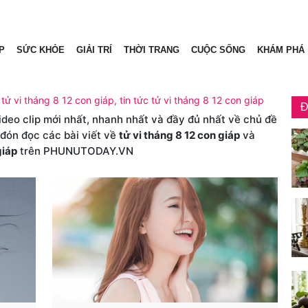
P
SỨC KHỎE
GIẢI TRÍ
THỜI TRANG
CUỘC SỐNG
KHÁM PHÁ
 tử vi tháng 8 12 con giáp, tin tức tử vi tháng 8 12 con giáp
Đ
video clip mới nhất, nhanh nhất và đầy đủ nhất về chủ đề
 đón đọc các bài viết về
tử vi tháng 8 12 con giáp
và
giáp
trên PHUNUTODAY.VN