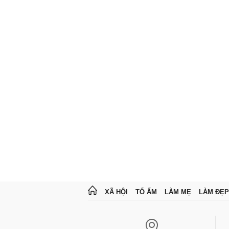
XÃ HỘI
TỔ ẤM
LÀM MẸ
LÀM ĐẸP