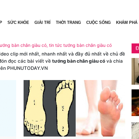
P
SỨC KHỎE
GIẢI TRÍ
THỜI TRANG
CUỘC SỐNG
KHÁM PHÁ
tướng bàn chân giàu có, tin tức tướng bàn chân giàu có
Đ
video clip mới nhất, nhanh nhất và đầy đủ nhất về chủ đề
đón đọc các bài viết về
tướng bàn chân giàu có
và chia
rên PHUNUTODAY.VN