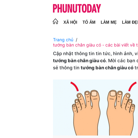
XÃ HỘI
TỔ ẤM
LÀM MẸ
LÀM ĐẸ
Trang chủ
tướng bàn chân giàu có - các bài viết về 
Cập nhật thông tin tin tức, hình ảnh, 
tướng bàn chân giàu có
. Mời các bạn 
sẻ thông tin
tướng bàn chân giàu có
t