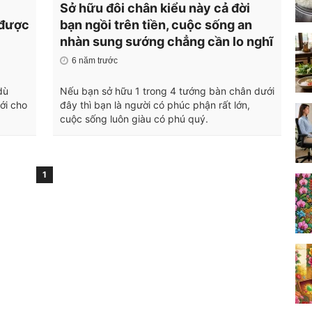
Sở hữu đôi chân kiểu này cả đời
 được
bạn ngồi trên tiền, cuộc sống an
nhàn sung sướng chẳng cần lo nghĩ
6 năm trước
dù
Nếu bạn sở hữu 1 trong 4 tướng bàn chân dưới
ới cho
đây thì bạn là người có phúc phận rất lớn,
cuộc sống luôn giàu có phú quý.
1