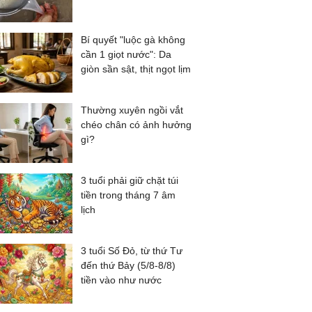
Bí quyết "luộc gà không
cần 1 giọt nước": Da
giòn sần sật, thịt ngọt lịm
Thường xuyên ngồi vắt
chéo chân có ảnh hưởng
gì?
3 tuổi phải giữ chặt túi
tiền trong tháng 7 âm
lịch
3 tuổi Số Đỏ, từ thứ Tư
đến thứ Bảy (5/8-8/8)
tiền vào như nước