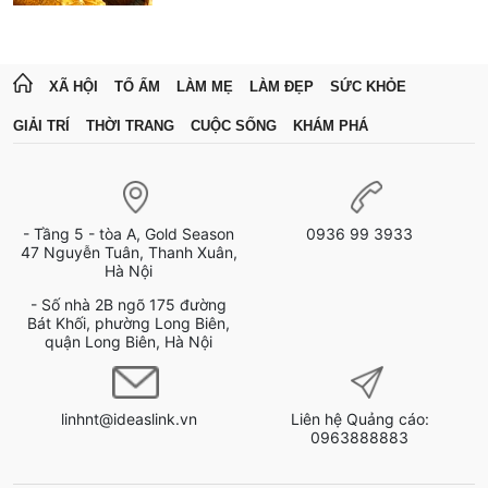
XÃ HỘI
TỔ ẤM
LÀM MẸ
LÀM ĐẸP
SỨC KHỎE
GIẢI TRÍ
THỜI TRANG
CUỘC SỐNG
KHÁM PHÁ
- Tầng 5 - tòa A, Gold Season
0936 99 3933
47 Nguyễn Tuân, Thanh Xuân,
Hà Nội
- Số nhà 2B ngõ 175 đường
Bát Khối, phường Long Biên,
quận Long Biên, Hà Nội
linhnt@ideaslink.vn
Liên hệ Quảng cáo:
0963888883