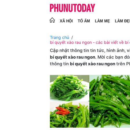
XÃ HỘI
TỔ ẤM
LÀM MẸ
LÀM ĐẸ
Trang chủ
bí quyết xào rau ngon - các bài viết về bí
Cập nhật thông tin tin tức, hình ảnh, 
bí quyết xào rau ngon
. Mời các bạn đó
thông tin
bí quyết xào rau ngon
trên 