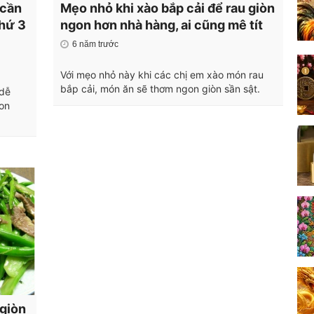
 cần
Mẹo nhỏ khi xào bắp cải để rau giòn
thứ 3
ngon hơn nhà hàng, ai cũng mê tít
6 năm trước
Với mẹo nhỏ này khi các chị em xào món rau
bắp cải, món ăn sẽ thơm ngon giòn sần sật.
 dễ
on
giòn