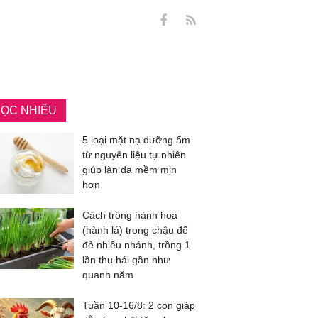
ỌC NHIỀU
5 loại mặt nạ dưỡng ẩm
từ nguyên liệu tự nhiên
giúp làn da mềm mịn
hơn
Cách trồng hành hoa
(hành lá) trong chậu để
đẻ nhiều nhánh, trồng 1
lần thu hái gần như
quanh năm
Tuần 10-16/8: 2 con giáp