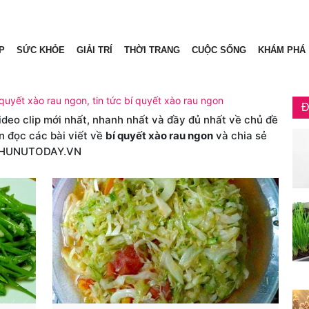
P
SỨC KHỎE
GIẢI TRÍ
THỜI TRANG
CUỘC SỐNG
KHÁM PHÁ
 quyết xào rau ngon, tin tức bí quyết xào rau ngon
Đ
video clip mới nhất, nhanh nhất và đầy đủ nhất về chủ đề
n đọc các bài viết về
bí quyết xào rau ngon
và chia sẻ
PHUNUTODAY.VN