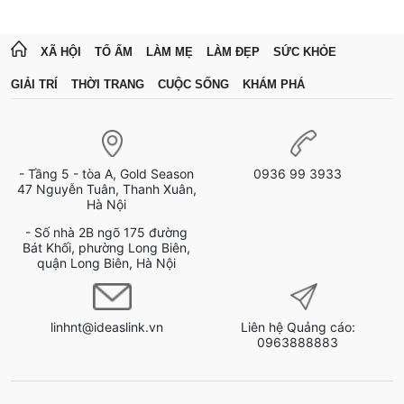
XÃ HỘI
TỔ ẤM
LÀM MẸ
LÀM ĐẸP
SỨC KHỎE
GIẢI TRÍ
THỜI TRANG
CUỘC SỐNG
KHÁM PHÁ
- Tầng 5 - tòa A, Gold Season
0936 99 3933
47 Nguyễn Tuân, Thanh Xuân,
Hà Nội
- Số nhà 2B ngõ 175 đường
Bát Khối, phường Long Biên,
quận Long Biên, Hà Nội
linhnt@ideaslink.vn
Liên hệ Quảng cáo:
0963888883