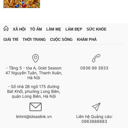
XÃ HỘI
TỔ ẤM
LÀM MẸ
LÀM ĐẸP
SỨC KHỎE
GIẢI TRÍ
THỜI TRANG
CUỘC SỐNG
KHÁM PHÁ
- Tầng 5 - tòa A, Gold Season
0936 99 3933
47 Nguyễn Tuân, Thanh Xuân,
Hà Nội
- Số nhà 2B ngõ 175 đường
Bát Khối, phường Long Biên,
quận Long Biên, Hà Nội
linhnt@ideaslink.vn
Liên hệ Quảng cáo:
0963888883