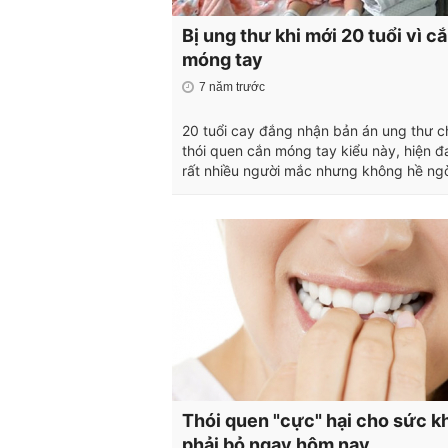
Bị ung thư khi mới 20 tuổi vì c
móng tay
7 năm trước
20 tuổi cay đắng nhận bản án ung thư ch
thói quen cắn móng tay kiểu này, hiện 
rất nhiều người mắc nhưng không hề ngờ
Thói quen "cực" hại cho sức k
phải bỏ ngay hôm nay