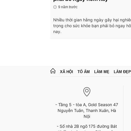
9 năm trước
Nhiều thời gian hằng ngày gây hại nghi
trọng cho sức khỏe bạn phải bỏ ngay h
nay.
XÃ HỘI
TỔ ẤM
LÀM MẸ
LÀM ĐẸP
- Tầng 5 - tòa A, Gold Season 47
Nguyễn Tuân, Thanh Xuân, Hà
Nội
- Số nhà 2B ngõ 175 đường Bát