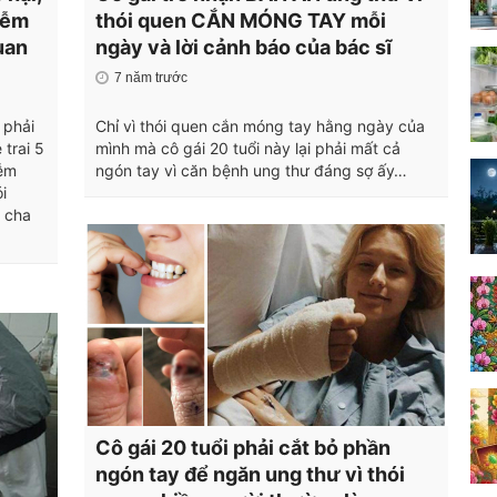
hiễm
thói quen CẮN MÓNG TAY mỗi
uan
ngày và lời cảnh báo của bác sĩ
7 năm trước
 phải
Chỉ vì thói quen cắn móng tay hằng ngày của
 trai 5
mình mà cô gái 20 tuổi này lại phải mất cả
iễm
ngón tay vì căn bệnh ung thư đáng sợ ấy…
i
ể cha
Cô gái 20 tuổi phải cắt bỏ phần
ngón tay để ngăn ung thư vì thói