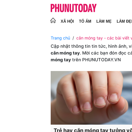
XÃ HỘI
TỔ ẤM
LÀM MẸ
LÀM ĐẸ
Trang chủ
cắn móng tay - các bài viết 
Cập nhật thông tin tin tức, hình ảnh, 
cắn móng tay
. Mời các bạn đón đọc c
móng tay
trên PHUNUTODAY.VN
Trẻ hay cắn móng tay tưởng vô