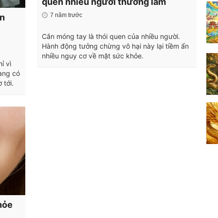
quen nhiều người thường làm
7 năm trước
ắn
Cắn móng tay là thói quen của nhiều người.
Hành động tưởng chừng vô hại này lại tiềm ẩn
nhiều nguy cơ về mặt sức khỏe.
ỉ vì
đang có
 tới.
hỏe