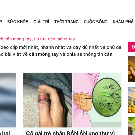
P
SỨC KHỎE
GIẢI TRÍ
THỜI TRANG
CUỘC SỐNG
KHÁM PHÁ
về cắn móng tay, tin tức cắn móng tay
video clip mới nhất, nhanh nhất và đầy đủ nhất về chủ đề
Đ
ác bài viết về
cắn móng tay
và chia sẻ thông tin
cắn
 hại,
Cô gái trẻ nhận BẢN ÁN ung thư vì