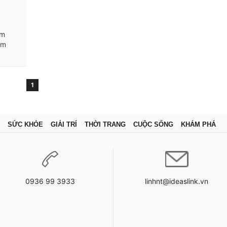
êm
ôm
1
SỨC KHỎE
GIẢI TRÍ
THỜI TRANG
CUỘC SỐNG
KHÁM PHÁ
0936 99 3933
linhnt@ideaslink.vn